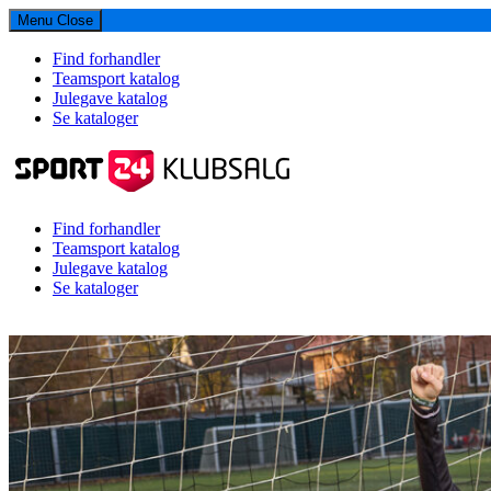
Menu
Close
Find forhandler
Teamsport katalog
Julegave katalog
Se kataloger
Find forhandler
Teamsport katalog
Julegave katalog
Se kataloger