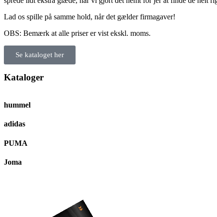
sprede lidt ekstra glæde, har vi gjort det nemt for jer at finde de helt r
Lad os spille på samme hold, når det gælder firmagaver!
OBS: Bemærk at alle priser er vist ekskl. moms.
Se kataloget her
Kataloger
hummel
adidas
PUMA
Joma