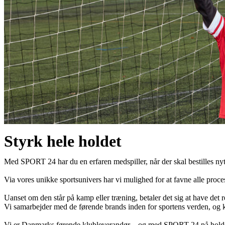
Styrk hele holdet
Med SPORT 24 har du en erfaren medspiller, når der skal bestilles nyt 
Via vores unikke sportsunivers har vi mulighed for at favne alle process
Uanset om den står på kamp eller træning, betaler det sig at have det r
Vi samarbejder med de førende brands inden for sportens verden, og klæd
Vi er Danmarks førende klubleverandør – og med SPORT 24 på holdet 