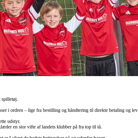
spilletøj.
er i ordren – lige fra bestilling og håndtering til direkte betaling og le
ette udstyr.
er en stor vifte af landets klubber på fra top til tå.
er I sikret de bedste betingelser på og udenfor banen.