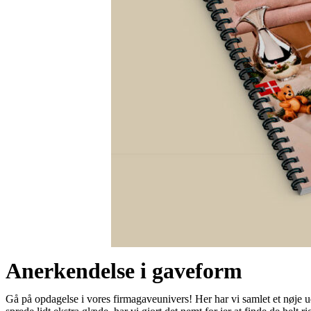
Anerkendelse i gaveform
Gå på opdagelse i vores firmagaveunivers! Her har vi samlet et nøje ud